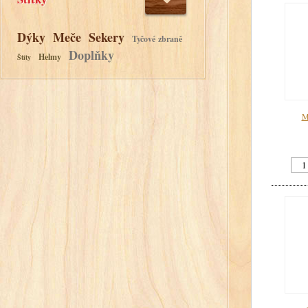
Dýky
Meče
Sekery
Tyčové zbraně
Doplňky
Helmy
Štíty
M