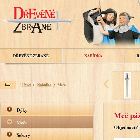
DŘEVĚNÉ ZBRANĚ
NABÍDKA
R
Úvod
Nabídka
Meče
Dýky
Meč pá
Meče
Objednací čí
Sekery