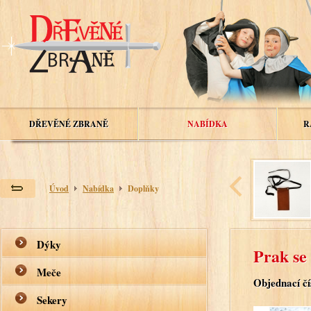
DŘEVĚNÉ ZBRANĚ
NABÍDKA
R
Úvod
Nabídka
Doplňky
Dýky
Prak se
Meče
Objednací čí
Sekery