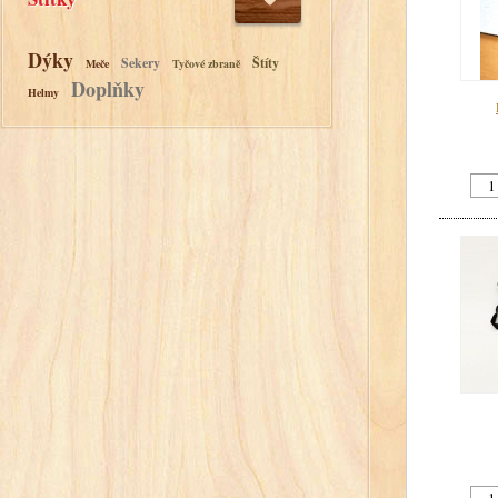
Dýky
Sekery
Štíty
Meče
Tyčové zbraně
Doplňky
Helmy