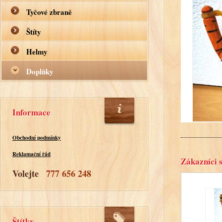
Tyčové zbraně
Štíty
Helmy
Doplňky
Informace
Obchodní podmínky
Reklamační řád
Zákazníci s
Volejte
777 656 248
Štítky