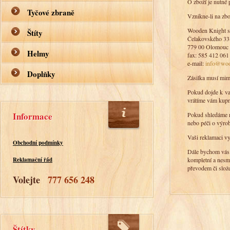
O zboží je nutné
Tyčové zbraně
Vznikne-li na zbo
Wooden Knight s.
Štíty
Čelakovského 33
779 00 Olomouc
Helmy
fax: 585 412 061
e-mail:
info@woo
Doplňky
Zásilka musí mimo
Pokud dojde k vad
vrátíme vám kupn
Informace
Pokud shledáme r
nebo péči o výro
Vaši reklamaci vy
Obchodní podmínky
Dále bychom vás r
kompletní a nesm
Reklamační řád
převodem či slož
Volejte
777 656 248
Štítky