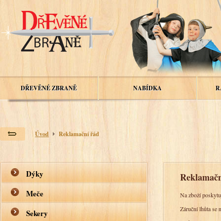
DŘEVĚNÉ ZBRANĚ
NABÍDKA
R
Úvod
Reklamační řád
Dýky
Reklamačn
Meče
Na zboží poskytu
Záruční lhůta se 
Sekery