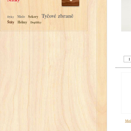
Tyčové zbraně
Meče
Sekery
Dýky
Štíty
Helmy
Doplňky
Meč