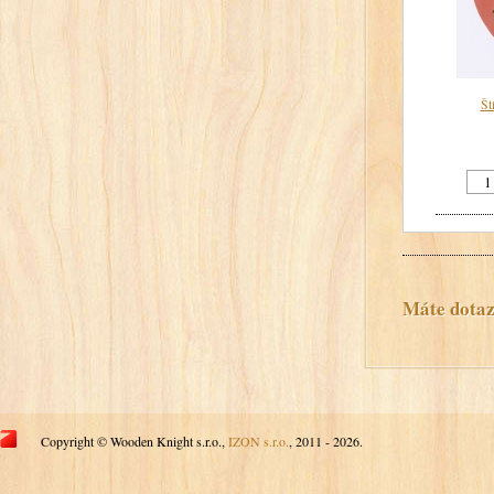
Št
Máte dotaz?
Copyright © Wooden Knight s.r.o.,
IZON s.r.o.
, 2011 - 2026.