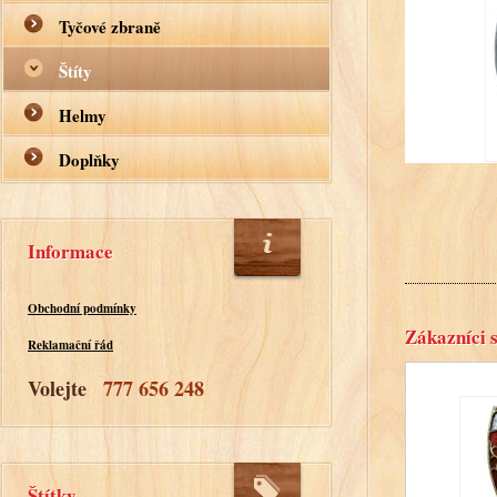
Tyčové zbraně
Štíty
Helmy
Doplňky
Informace
Obchodní podmínky
Zákazníci s
Reklamační řád
Volejte
777 656 248
Štítky