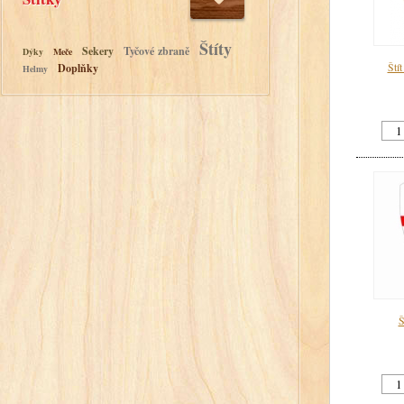
Štíty
Sekery
Tyčové zbraně
Dýky
Meče
Štít
Doplňky
Helmy
Š