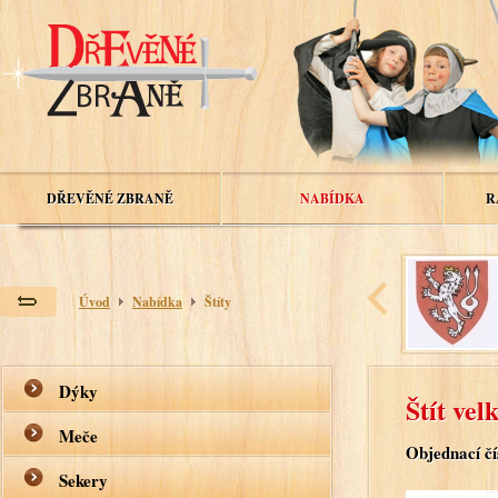
DŘEVĚNÉ ZBRANĚ
NABÍDKA
R
Úvod
Nabídka
Štíty
Dýky
Štít vel
Meče
Objednací čí
Sekery