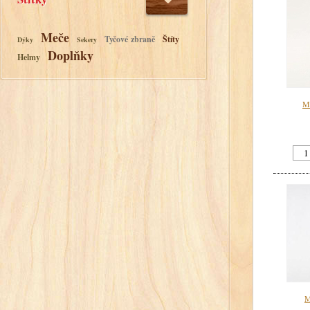
Meče
Tyčové zbraně
Štíty
Dýky
Sekery
Doplňky
Helmy
M
M