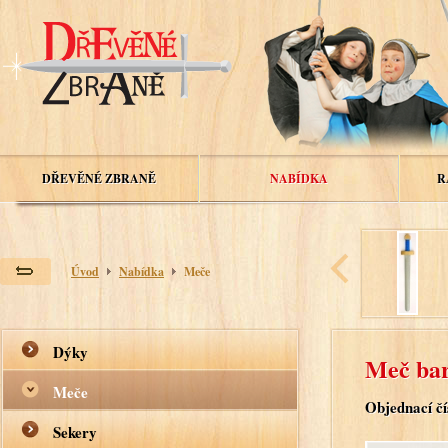
DŘEVĚNÉ ZBRANĚ
NABÍDKA
R
Úvod
Nabídka
Meče
Dýky
Meč ba
Meče
Objednací čí
Sekery