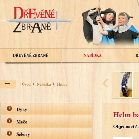
DŘEVĚNÉ ZBRANĚ
NABÍDKA
R
Úvod
Nabídka
Helmy
Dýky
Helm ba
Meče
Objednací čí
Sekery