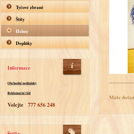
Tyčové zbraně
Štíty
Helmy
Doplňky
Informace
Obchodní podmínky
Reklamační řád
Máte dotaz?
Volejte
777 656 248
Štítky