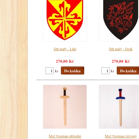
Štít malý - Lilie
Štít malý - Drak
270,00 Kč
270,00 Kč
ks
Do košíku
ks
Do košíku
Meč Norman přírodní
Meč Norman červený