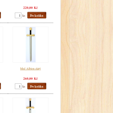
220,00 Kč
ks
Do košíku
Meč Albion zlatý
260,00 Kč
ks
Do košíku