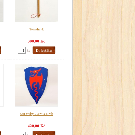
Tomahavk
300,00 Kč
ks
Do košíku
Štít velký - Artuš Drak
420,00 Kč
ks