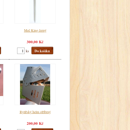
Meč King černý
300,00 Kč
ks
Do košíku
Rytířský helm stříbrný
200,00 Kč