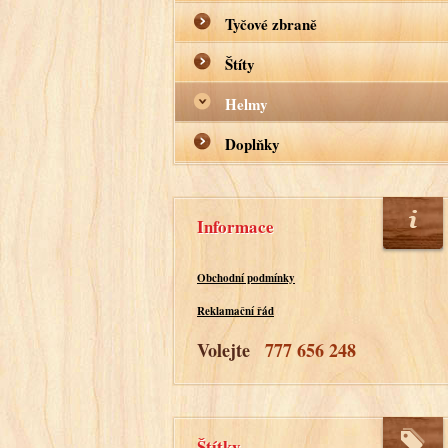
Tyčové zbraně
Štíty
Helmy
Doplňky
Informace
Obchodní podmínky
Reklamační řád
Volejte
777 656 248
Štítky