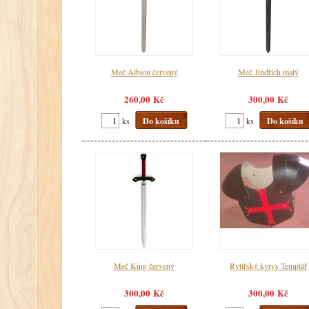
Meč Albion červený
Meč Jindřich malý
260,00 Kč
300,00 Kč
ks
Do košíku
ks
Do košíku
Meč King červený
Rytířský kyrys Templář
300,00 Kč
300,00 Kč