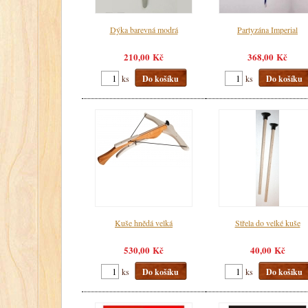
Dýka barevná modrá
Partyzána Imperial
210,00 Kč
368,00 Kč
ks
Do košíku
ks
Do košíku
Kuše hnědá velká
Střela do velké kuše
530,00 Kč
40,00 Kč
ks
Do košíku
ks
Do košíku