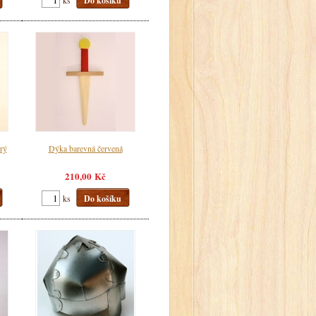
Do košíku
rý
Dýka barevná červená
210,00 Kč
ks
Do košíku