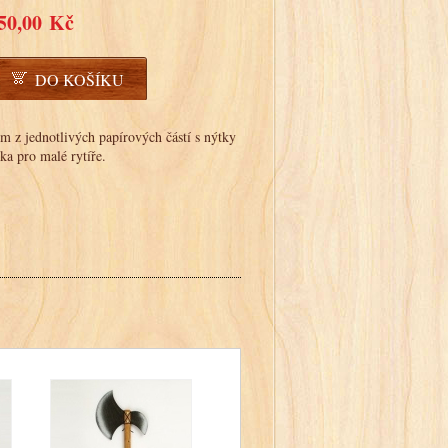
50,00 Kč
DO KOŠÍKU
lm z jednotlivých papírových částí s nýtky
ka pro malé rytíře.