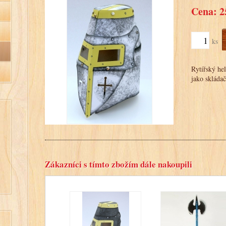
Cena: 2
ks
Rytířský he
jako skládač
Zákazníci s tímto zbožím dále nakoupili