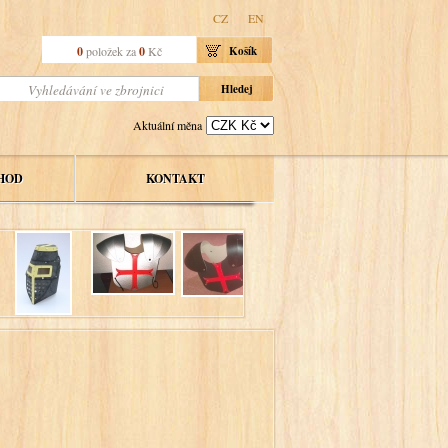
CZ
EN
0
položek za
0
Kč
Košík
Aktuální měna
HOD
KONTAKT