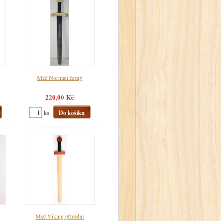
Meč Norman černý
220,00 Kč
ks
Do košíku
Meč Viking přírodní