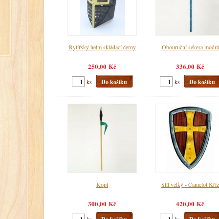
Rytířský helm skládací černý
Obouruční sekera modrá
250,00 Kč
336,00 Kč
ks
Do košíku
ks
Do košíku
Kopí
Štít velký - Camelot Kříž
300,00 Kč
420,00 Kč
ks
ks