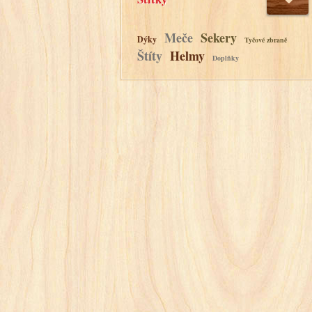
Meče
Sekery
Dýky
Tyčové zbraně
Štíty
Helmy
Doplňky