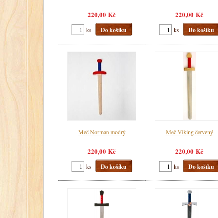
220,00 Kč
220,00 Kč
ks
Do košíku
ks
Do košíku
Meč Norman modrý
Meč Viking červený
220,00 Kč
220,00 Kč
ks
Do košíku
ks
Do košíku