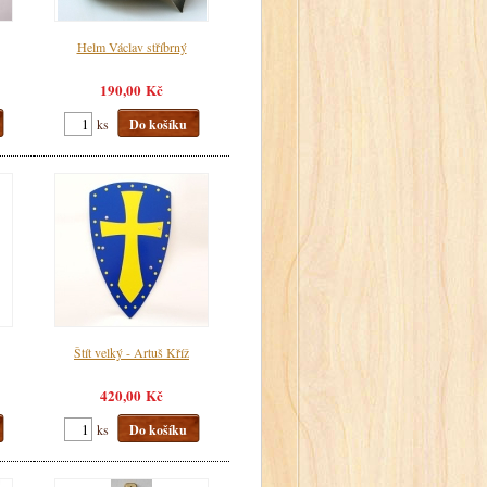
Helm Václav stříbrný
190,00 Kč
ks
Do košíku
Štít velký - Artuš Kříž
420,00 Kč
ks
Do košíku