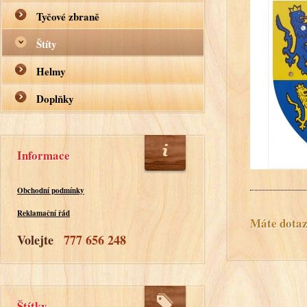
Tyčové zbraně
Štíty
Helmy
Doplňky
Informace
Obchodní podmínky
Reklamační řád
Máte dotaz?
Volejte
777 656 248
Štítky