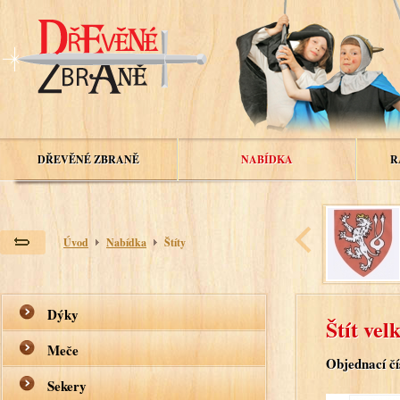
DŘEVĚNÉ ZBRANĚ
NABÍDKA
R
Úvod
Nabídka
Štíty
Dýky
Štít vel
Meče
Objednací čí
Sekery