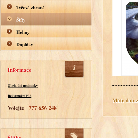
Tyčové zbraně
Štíty
Helmy
Doplňky
Informace
Obchodní podmínky
Reklamační řád
Máte dotaz?
Volejte
777 656 248
Štítky