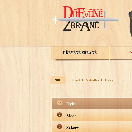
DŘEVĚNÉ ZBRANĚ
Úvod
Nabídka
Dýky
Dýky
Meče
Sekery