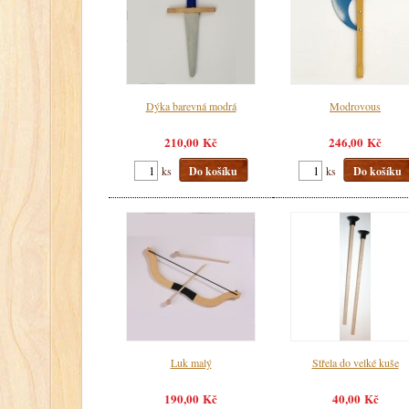
Dýka barevná modrá
Modrovous
210,00 Kč
246,00 Kč
ks
Do košíku
ks
Do košíku
Luk malý
Střela do velké kuše
190,00 Kč
40,00 Kč