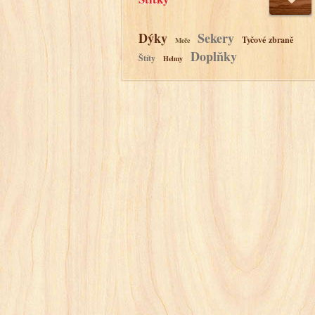
Dýky
Sekery
Tyčové zbraně
Meče
Doplňky
Štíty
Helmy