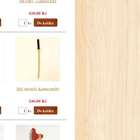
Štít velký - Camelot Kříž
420,00 Kč
ks
Do košíku
Meč japonský Katana modrý
246,00 Kč
ks
Do košíku