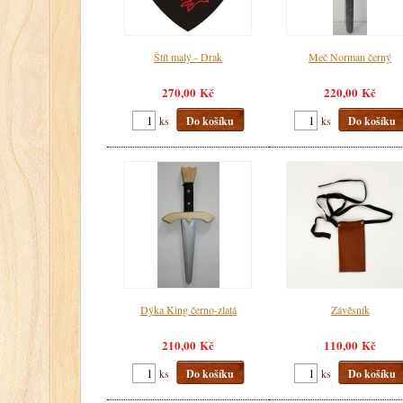
Štít malý - Drak
Meč Norman černý
270,00 Kč
220,00 Kč
ks
Do košíku
ks
Do košíku
Dýka King černo-zlatá
Závěsník
210,00 Kč
110,00 Kč
ks
Do košíku
ks
Do košíku