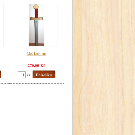
Meč královna
270,00 Kč
ks
Do košíku