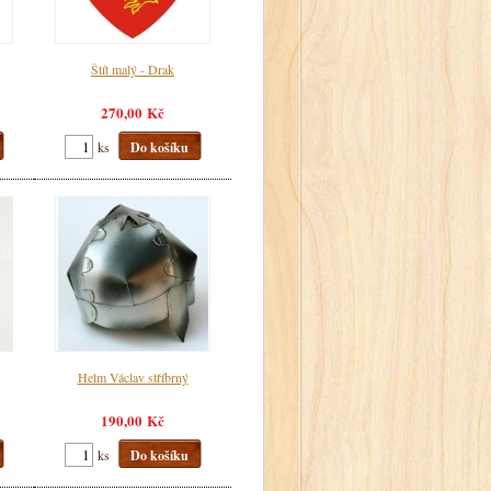
Štít malý - Drak
270,00 Kč
ks
Do košíku
Helm Václav stříbrný
190,00 Kč
ks
Do košíku