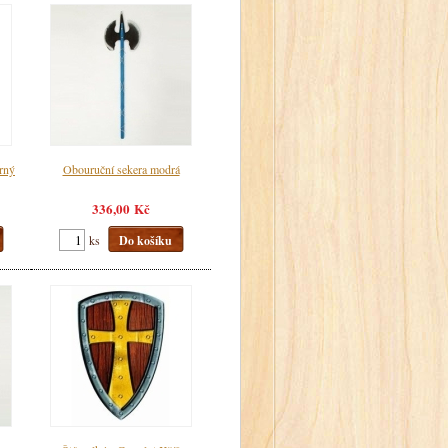
brný
Obouruční sekera modrá
336,00 Kč
ks
Do košíku