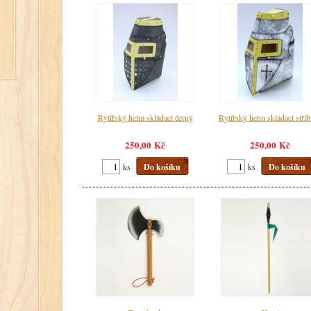
Rytířský helm skládací černý
Rytířský helm skládací stří
250,00 Kč
250,00 Kč
ks
Do košíku
ks
Do košíku