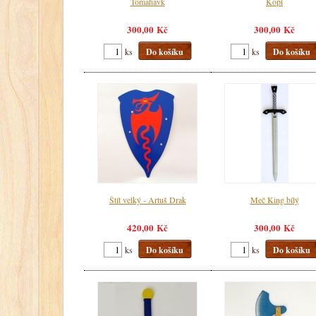
Tomahavk
Kopí
300,00 Kč
300,00 Kč
ks
Do košíku
ks
Do košíku
Štít velký - Artuš Drak
Meč King bílý
420,00 Kč
300,00 Kč
ks
Do košíku
ks
Do košíku