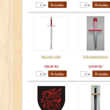
ks
Do košíku
ks
Do košíku
Meč český velký
Dýka barevná růžová
346,00 Kč
210,00 Kč
ks
Do košíku
ks
Do košíku