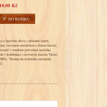
10,00 Kč
DO KOŠÍKU
 z lipového dřeva s přírodní čepelí,
itou, červenou omotávkou a žlutou hlavicí.
 rovněž v modrém provedení (položka
lní v kombinaci s červeným mečem Václav
55RN). Vhodná do koženého závěsníku
2).