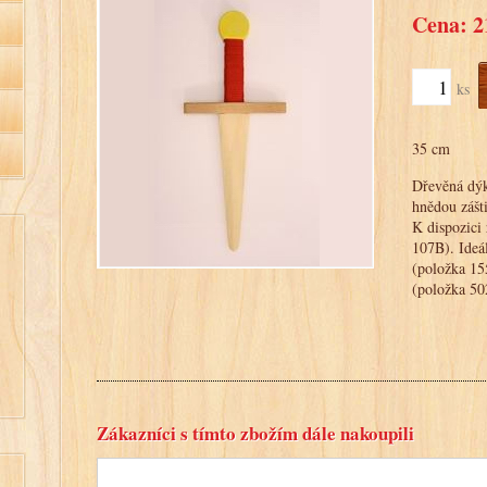
Cena: 2
ks
35 cm
Dřevěná dýka
hnědou zášt
K dispozici
107B). Ideá
(položka 1
(položka 50
Zákazníci s tímto zbožím dále nakoupili