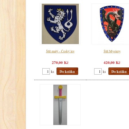
Štít malý - Český lev
Štít Mystery
270,00 Kč
420,00 Kč
ks
Do košíku
ks
Do košíku