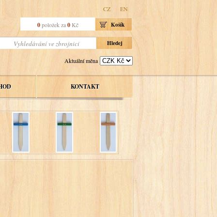
CZ
EN
0
položek za
0
Kč
Košík
Aktuální měna
HOD
KONTAKT