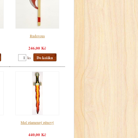
Rudovous
246,00 Kč
ks
Do košíku
Meč plamenný pěnový
440,00 Kč