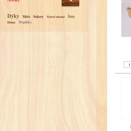
Dýky
Meče
Sekery
Štíty
Tyčové zbraně
Doplňky
Helmy