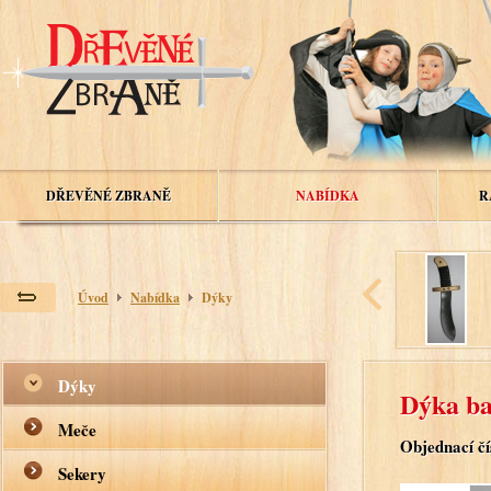
DŘEVĚNÉ ZBRANĚ
NABÍDKA
R
Úvod
Nabídka
Dýky
Dýky
Dýka ba
Meče
Objednací čí
Sekery