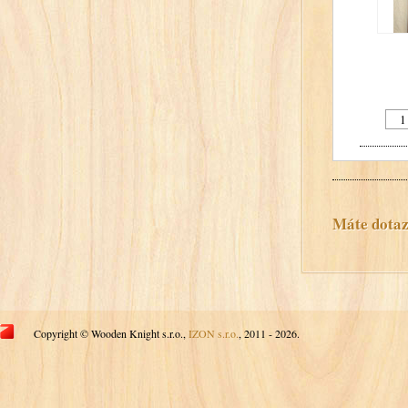
Máte dotaz?
Copyright © Wooden Knight s.r.o.,
IZON s.r.o.
, 2011 - 2026.