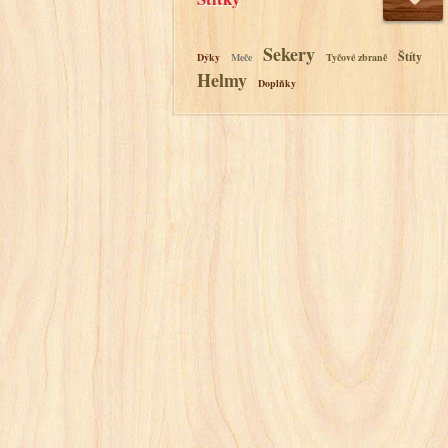
Sekery
Štíty
Dýky
Meče
Tyčové zbraně
Helmy
Doplňky