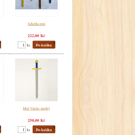
Sekerka mix
222,00 Kč
ks
Do košíku
Meč Václav modrý
250,00 Kč
ks
Do košíku