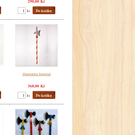
290,00 Kč
ks
Do košíku
Halapartna Imperial
368,00 Kč
ks
Do košíku