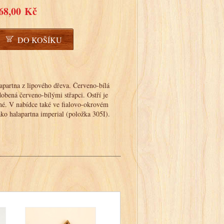
68,00 Kč
DO KOŠÍKU
apartna z lipového dřeva. Červeno-bílá
dobená červeno-bílými střapci. Ostří je
rné. V nabídce také ve fialovo-okrovém
ako halapartna imperial (položka 305I).