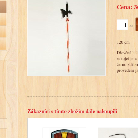
Cena: 3
ks
120 cm
Dřevěná hal
rukojeť je z
černo-stříb
provedení j
Zákazníci s tímto zbožím dále nakoupili