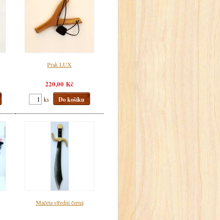
Prak LUX
220,00 Kč
ks
Do košíku
Mačeta střední černá