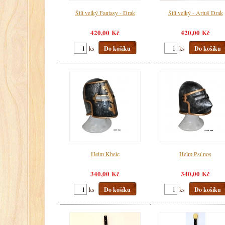
Štít velký Fantasy - Drak
Štít velký - Artuš Drak
420,00 Kč
420,00 Kč
ks
Do košíku
ks
Do košíku
Helm Kbelc
Helm Psí nos
340,00 Kč
340,00 Kč
ks
Do košíku
ks
Do košíku