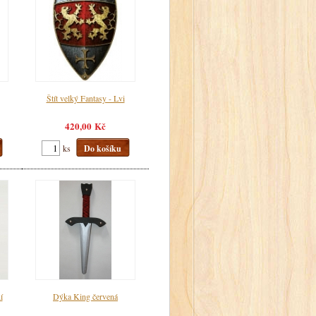
Štít velký Fantasy - Lvi
420,00 Kč
ks
Do košíku
í
Dýka King červená