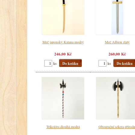
Meč japonský Katana modrý
Meč Albion zlatý
246,00 Kč
260,00 Kč
ks
Do košíku
ks
Do košíku
Trikolóra dlouhá modrá
Obouruční sekera přírodn