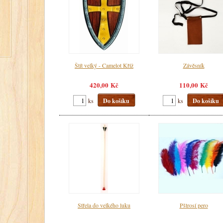
Štít velký - Camelot Kříž
Závěsník
420,00 Kč
110,00 Kč
ks
Do košíku
ks
Do košíku
Střela do velkého luku
Pštrosí pero