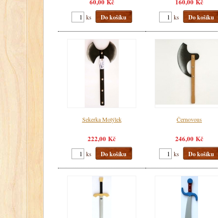
60,00 Kč
160,00 Kč
ks
Do košíku
ks
Do košíku
Sekerka Motýlek
Černovous
222,00 Kč
246,00 Kč
ks
Do košíku
ks
Do košíku