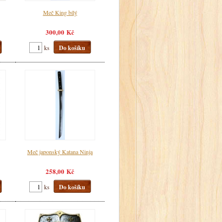
Meč King bílý
300,00 Kč
ks
Do košíku
Meč japonský Katana Ninja
258,00 Kč
ks
Do košíku