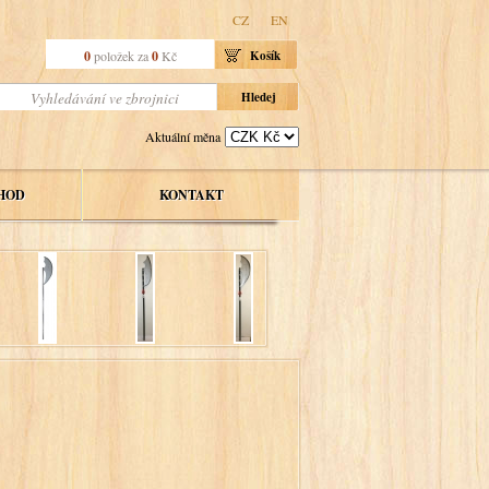
CZ
EN
0
položek za
0
Kč
Košík
Aktuální měna
HOD
KONTAKT