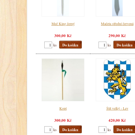
Meč King černý
Mačeta střední červená
300,00 Kč
290,00 Kč
ks
Do košíku
ks
Do košíku
Kopí
Štít velký - Lev
300,00 Kč
420,00 Kč
ks
Do košíku
ks
Do košíku