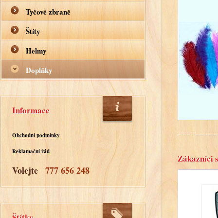
Tyčové zbraně
Štíty
Helmy
Doplňky
Informace
Obchodní podmínky
Reklamační řád
Zákazníci s
Volejte
777 656 248
Štítky