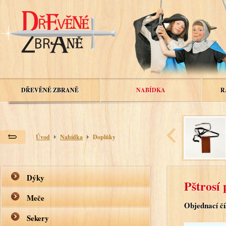
DŘEVĚNÉ ZBRANĚ
NABÍDKA
R
Úvod
Nabídka
Doplňky
Dýky
Pštrosí 
Meče
Objednací čí
Sekery