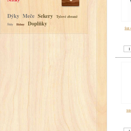
Dýky
Meče
Sekery
Tyčové zbraně
Doplňky
Štíty
Helmy
Štít
Stř