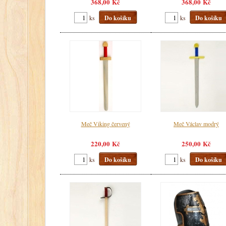
368,00 Kč
368,00 Kč
ks
Do košíku
ks
Do košíku
Meč Viking červený
Meč Václav modrý
220,00 Kč
250,00 Kč
ks
Do košíku
ks
Do košíku