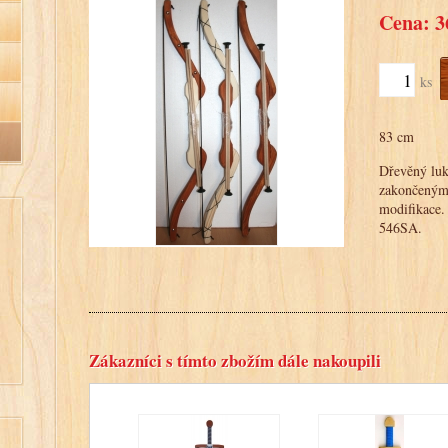
Cena: 3
ks
83 cm
Dřevěný luk 
zakončenými
modifikace.
546SA.
Zákazníci s tímto zbožím dále nakoupili