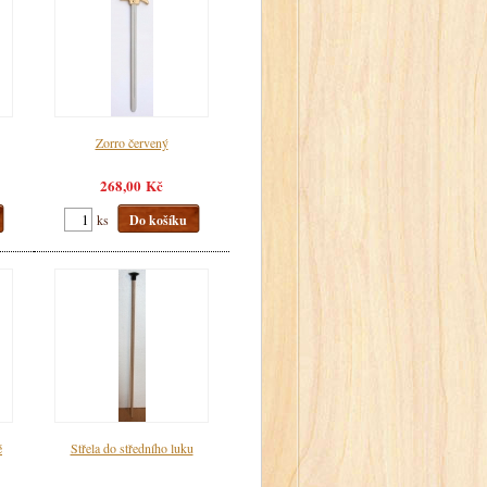
Zorro červený
268,00 Kč
ks
Do košíku
é
Střela do středního luku