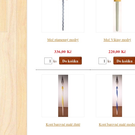
Meč plamenný modrý
Meč Viking modrý
336,00 Kč
220,00 Kč
ks
Do košíku
ks
Do košíku
Kopí barevné malé žluté
Kopí barevné malé modr