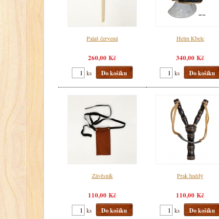
Palaš červená
Helm Kbelc
260,00 Kč
340,00 Kč
ks
Do košíku
ks
Do košíku
Závěsník
Prak hnědý
110,00 Kč
110,00 Kč
ks
Do košíku
ks
Do košíku