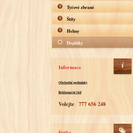
Tyčové zbraně
Štíty
Helmy
Doplňky
Informace
Obchodní podmínky
Reklamační řád
Volejte
777 656 248
Štítky