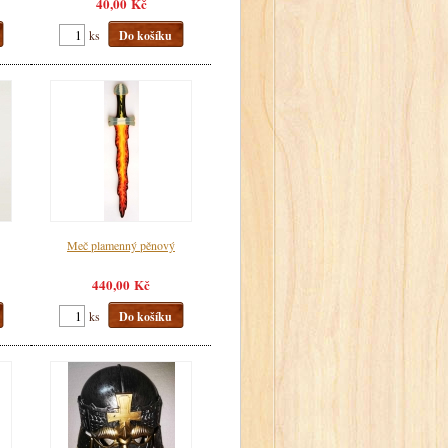
40,00 Kč
ks
Do košíku
Meč plamenný pěnový
440,00 Kč
ks
Do košíku