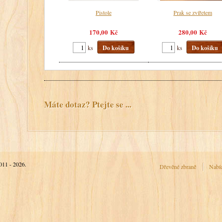
Pistole
Prak se zvířetem
170,00 Kč
280,00 Kč
ks
Do košíku
ks
Do košíku
Máte dotaz? Ptejte se ...
2011 - 2026.
Dřevěné zbraně
Nabí