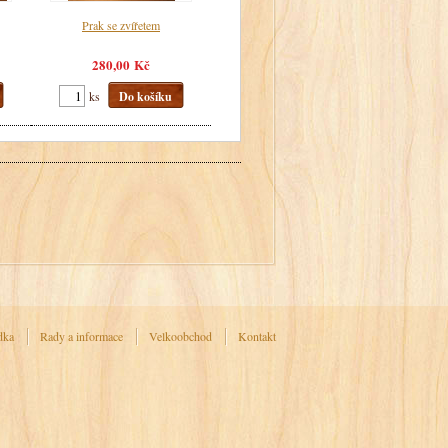
Prak se zvířetem
280,00 Kč
ks
Do košíku
dka
Rady a informace
Velkoobchod
Kontakt