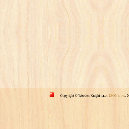
Copyright © Wooden Knight s.r.o.,
IZON s.r.o.
, 