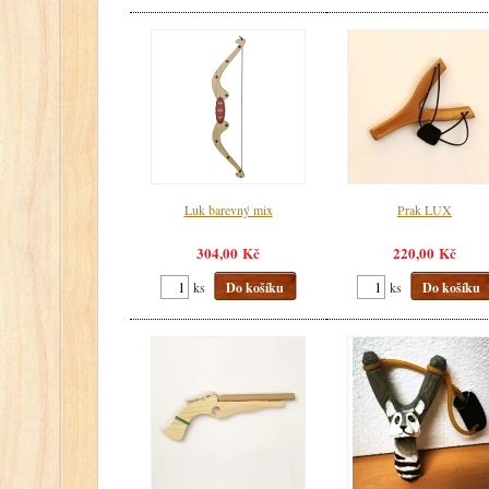
Luk barevný mix
Prak LUX
304,00 Kč
220,00 Kč
ks
Do košíku
ks
Do košíku