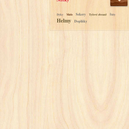
Sekery
Dýky
Meče
Tyčové zbraně
Štíty
Helmy
Doplňky