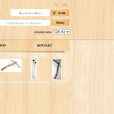
CZ
EN
0
položek za
0
Kč
Košík
Aktuální měna
HOD
KONTAKT