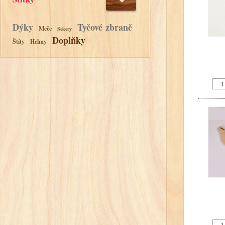
Dýky
Tyčové zbraně
Meče
Sekery
Doplňky
Štíty
Helmy