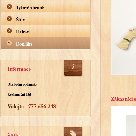
Tyčové zbraně
Štíty
Helmy
Doplňky
Informace
Obchodní podmínky
Reklamační řád
Zákazníci s
Volejte
777 656 248
Štítky