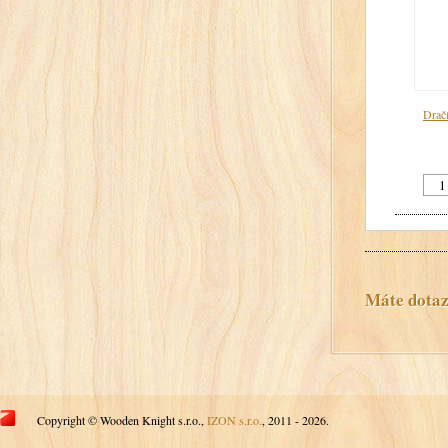
Drač
Máte dotaz?
Copyright © Wooden Knight s.r.o.,
IZON s.r.o.
, 2011 - 2026.