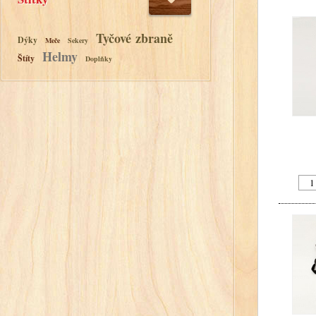
Tyčové zbraně
Dýky
Meče
Sekery
Helmy
Štíty
Doplňky