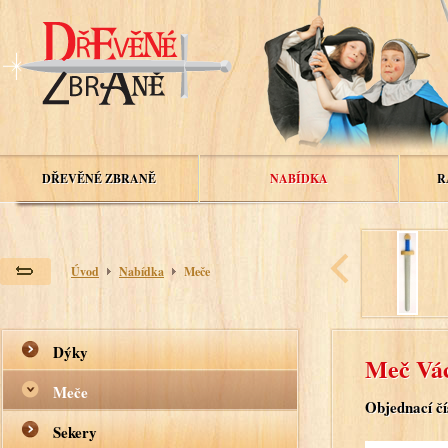
DŘEVĚNÉ ZBRANĚ
NABÍDKA
R
Úvod
Nabídka
Meče
Dýky
Meč Vác
Meče
Objednací čí
Sekery