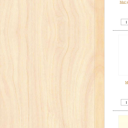
Meč j
M