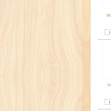
Štít
Dý