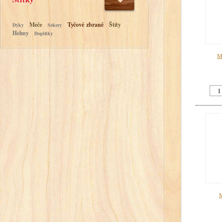
Meče
Tyčové zbraně
Štíty
Dýky
Sekery
Helmy
Doplňky
Me
M