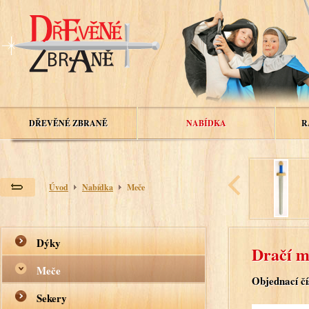
DŘEVĚNÉ ZBRANĚ
NABÍDKA
R
Úvod
Nabídka
Meče
Dýky
Dračí m
Meče
Objednací čí
Sekery