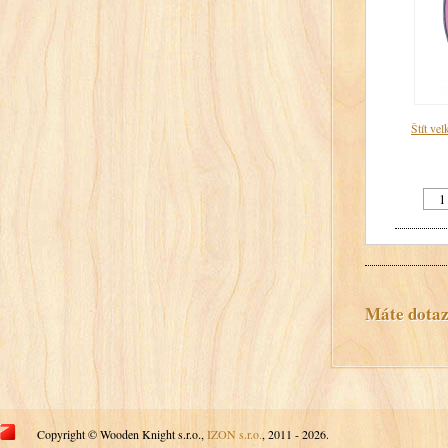
Štít ve
Máte dotaz?
Copyright © Wooden Knight s.r.o.,
IZON s.r.o.
, 2011 - 2026.