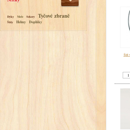
Tyčové zbraně
Dýky
Meče
Sekery
Helmy
Doplňky
Štíty
Štít