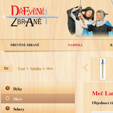
DŘEVĚNÉ ZBRANĚ
NABÍDKA
R
Úvod
Nabídka
Meče
Dýky
Meč Lan
Meče
Objednací čí
Sekery