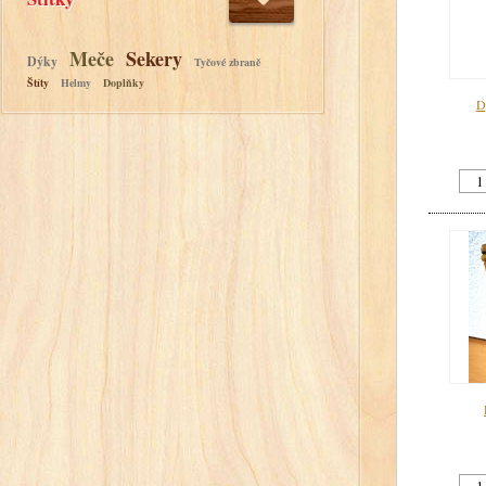
Meče
Sekery
Dýky
Tyčové zbraně
Štíty
Helmy
Doplňky
D