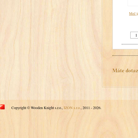
Meč j
Máte dotaz?
Copyright © Wooden Knight s.r.o.,
IZON s.r.o.
, 2011 - 2026.