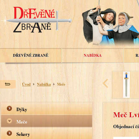
DŘEVĚNÉ ZBRANĚ
NABÍDKA
R
Úvod
Nabídka
Meče
Dýky
Meč Lví
Meče
Objednací čí
Sekery