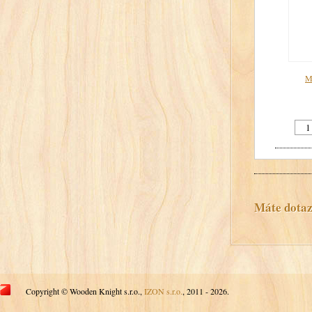
Me
Máte dotaz?
Copyright © Wooden Knight s.r.o.,
IZON s.r.o.
, 2011 - 2026.