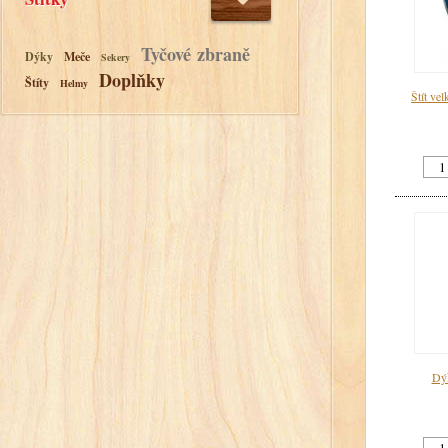
Tyčové zbraně
Dýky
Meče
Sekery
Doplňky
Štíty
Helmy
Štít ve
Dýk