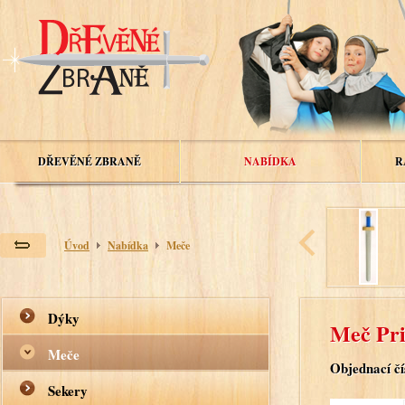
DŘEVĚNÉ ZBRANĚ
NABÍDKA
R
Úvod
Nabídka
Meče
Dýky
Meč Pri
Meče
Objednací čí
Sekery