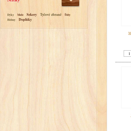
Sekery
Tyčové zbraně
Dýky
Meče
Štíty
Doplňky
Helmy
M