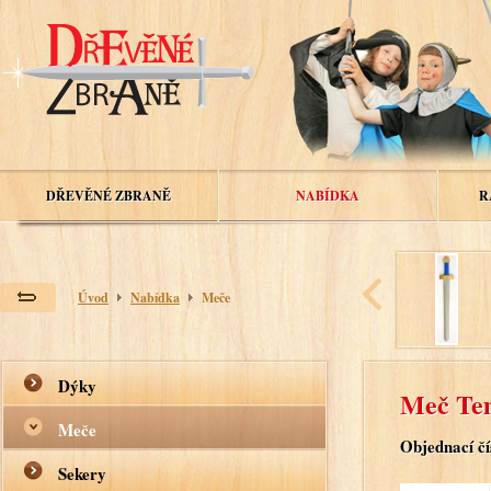
DŘEVĚNÉ ZBRANĚ
NABÍDKA
R
Úvod
Nabídka
Meče
Dýky
Meč Tem
Meče
Objednací čí
Sekery