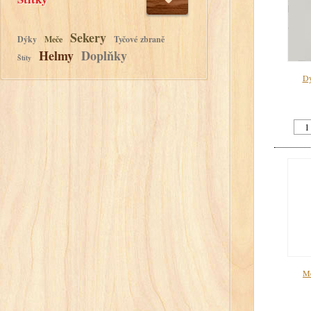
Sekery
Dýky
Meče
Tyčové zbraně
Helmy
Doplňky
Štíty
Dý
Me