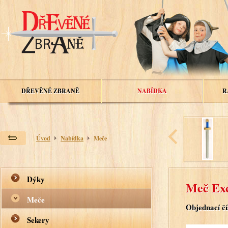
DŘEVĚNÉ ZBRANĚ
NABÍDKA
R
Úvod
Nabídka
Meče
Dýky
Meč Ex
Meče
Objednací čí
Sekery